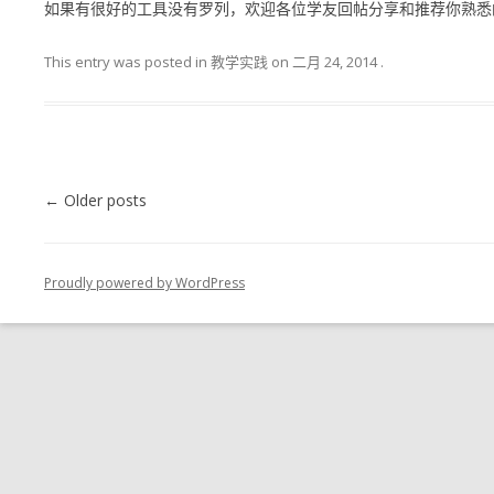
如果有很好的工具没有罗列，欢迎各位学友回帖分享和推荐你熟悉
This entry was posted in 教学实践 on
二月 24, 2014
.
Post navigation
←
Older posts
Proudly powered by WordPress