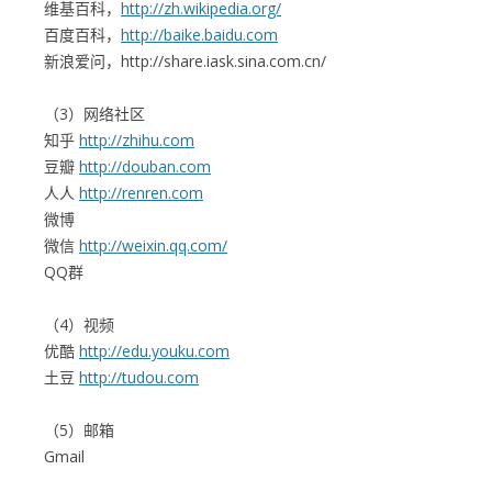
维基百科，
http://zh.wikipedia.org/
百度百科，
http://baike.baidu.com
新浪爱问，
http://share.iask.sina.com.cn/
（3）网络社区
知乎
http://zhihu.com
豆瓣
http://douban.com
人人
http://renren.com
微博
微信
http://weixin.qq.com/
QQ群
（4）视频
优酷
http://edu.youku.com
土豆
http://tudou.com
（5）邮箱
Gmail