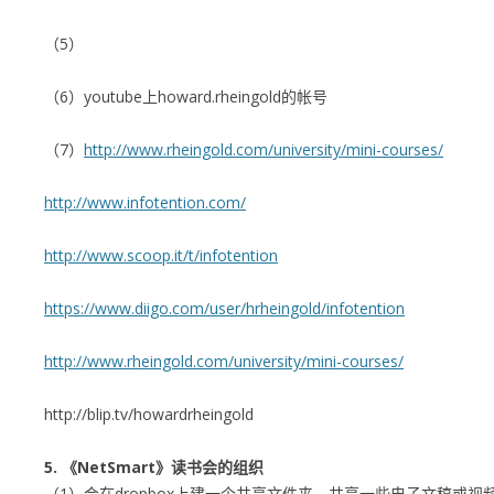
（5）
（6）youtube上howard.rheingold的帐号
（7）
http://www.rheingold.com/university/mini-courses/
http://www.infotention.com/
http://www.scoop.it/t/infotention
https://www.diigo.com/user/hrheingold/infotention
http://www.rheingold.com/university/mini-courses/
http://blip.tv/howardrheingold
5. 《NetSmart》读书会的组织
（1）会在dropbox上建一个共享文件夹，共享一些电子文稿或视